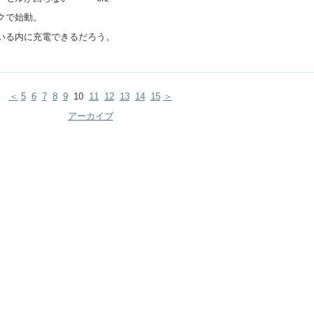
クで始動。
いる内に充電できるだろう。
＜
5
6
7
8
9
10
11
12
13
14
15
＞
アーカイブ