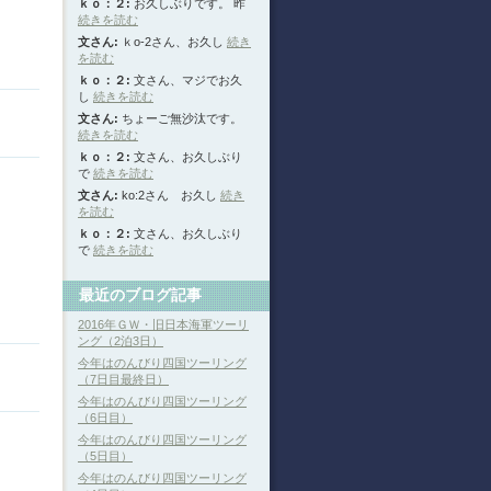
ｋｏ：２:
お久しぶりです。 昨
続きを読む
文さん:
ｋo-2さん、お久し
続き
を読む
ｋｏ：２:
文さん、マジでお久
し
続きを読む
文さん:
ちょーご無沙汰です。
続きを読む
ｋｏ：２:
文さん、お久しぶり
で
続きを読む
文さん:
ko:2さん お久し
続き
を読む
ｋｏ：２:
文さん、お久しぶり
で
続きを読む
最近のブログ記事
2016年ＧＷ・旧日本海軍ツーリ
ング（2泊3日）
今年はのんびり四国ツーリング
（7日目最終日）
今年はのんびり四国ツーリング
（6日目）
今年はのんびり四国ツーリング
（5日目）
今年はのんびり四国ツーリング