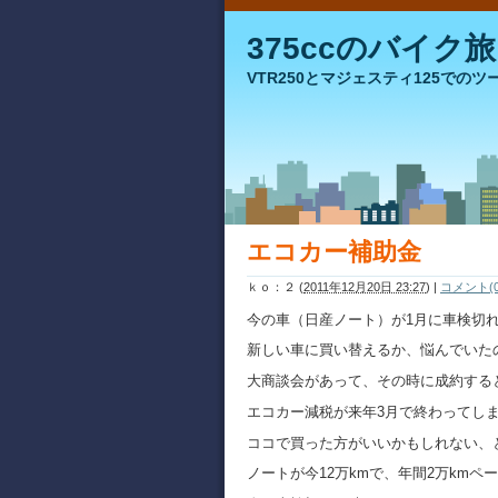
375ccのバイク旅
VTR250とマジェスティ125で
エコカー補助金
ｋｏ：２
(
2011年12月20日 23:27
)
|
コメント(0
今の車（日産ノート）が1月に車検切
新しい車に買い替えるか、悩んでいた
大商談会があって、その時に成約する
エコカー減税が来年3月で終わってし
ココで買った方がいいかもしれない、
ノートが今12万kmで、年間2万km