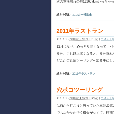
次の車検切れの時は16万kmいっちゃ
続きを読む:
エコカー補助金
2011年ラストラン
ｋｏ：２
(
2011年12月12日 21:12
)
|
コメント(0
12月になり、めっきり寒くなって、
多分、これ以上寒くなると、多分乗れ
どこかご近所ツーリングへ出る事にし
続きを読む:
2011年ラストラン
穴ポコツーリング
ｋｏ：２
(
2011年11月27日 22:52
)
|
コメント(2
以前から行こうと思っていた三池炭鉱
でもなかなか行く機会がなくて、時期