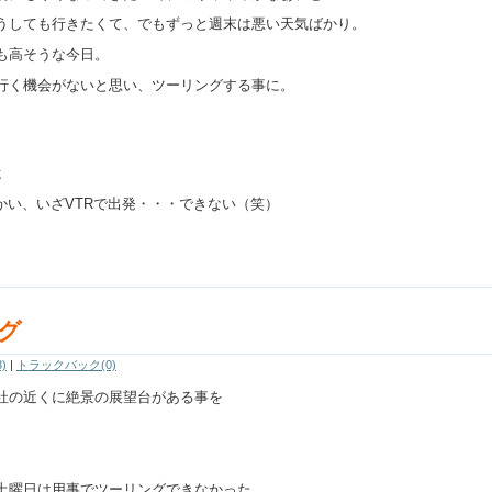
うしても行きたくて、でもずっと週末は悪い天気ばかり。
も高そうな今日。
行く機会がないと思い、ツーリングする事に。
;
向かい、いざVTRで出発・・・できない（笑）
グ
)
|
トラックバック(0)
社の近くに絶景の展望台がある事を
土曜日は用事でツーリングできなかった。