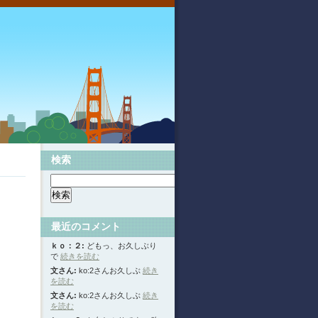
検索
最近のコメント
ｋｏ：２:
どもっ、お久しぶり
で
続きを読む
文さん:
ko:2さんお久しぶ
続き
を読む
文さん:
ko:2さんお久しぶ
続き
を読む