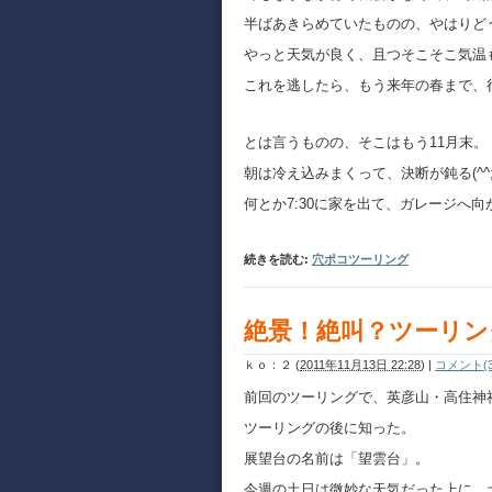
半ばあきらめていたものの、やはりど
やっと天気が良く、且つそこそこ気温
これを逃したら、もう来年の春まで、
とは言うものの、そこはもう11月末。
朝は冷え込みまくって、決断が鈍る(^^
何とか7:30に家を出て、ガレージへ
続きを読む:
穴ポコツーリング
絶景！絶叫？ツーリン
ｋｏ：２
(
2011年11月13日 22:28
)
|
コメント(3
前回のツーリングで、英彦山・高住神
ツーリングの後に知った。
展望台の名前は「望雲台」。
今週の土日は微妙な天気だった上に、