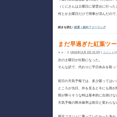
（くにさんは土曜日に望雲台に行った
何とか土曜日だけで用事が済んだので
続きを読む:
絶景！絶叫？ツーリング
まだ早過ぎた紅葉ツ
ｋｏ：２
(
2011年11月 2日 21:37
)
|
コメント(9
次の土曜日が出勤になった。
そんな訳で、代わりに平日休みを取っ
前日の天気予報では、多少曇ってはいる
ところが当日、外を見ると今にも雨が
雨が降りそうな時は基本的に出掛けな
天気予報の降水確率は前日と変わらな
最近コマジェに乗っていなかった為か、