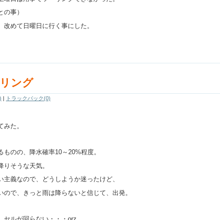
との事）
、改めて日曜日に行く事にした。
ーリング
)
|
トラックバック(0)
てみた。
ものの、降水確率10～20%程度。
降りそうな天気。
い主義なので、どうしようか迷ったけど、
いので、きっと雨は降らないと信じて、出発。
セルが回らない・・・orz