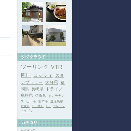
タグクラウド
ツーリング
VTR
四国
コマジェ
スタ
ンプラリー
大分県
福
岡県
長崎県
ドライブ
島根県
佐賀県
メンテナン
ス
山口県
熊本県
鹿児島県
宮崎県
引っ越し
IE9
ガレージ
トラブル
カテゴリ
その他 (6)