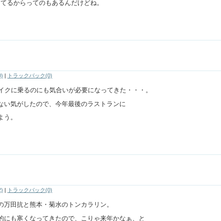
ってるからってのもあるんだけどね。
)
|
トラックバック(0)
バイクに乗るのにも気合いが必要になってきた・・・。
ない気がしたので、今年最後のラストランに
よう。
)
|
トラックバック(0)
の万田抗と熊本・菊水のトンカラリン。
的にも寒くなってきたので、こりゃ来年かなぁ、と